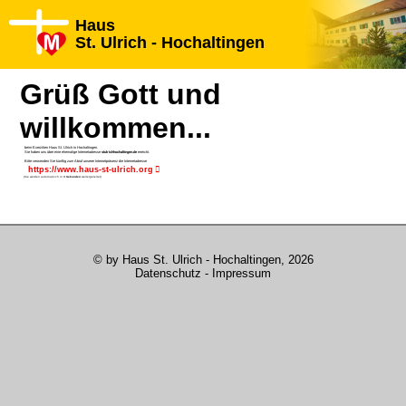
Haus
St. Ulrich - Hochaltingen
Grüß Gott und
willkommen...
beim Exerzitien Haus St. Ulrich in Hochaltingen.
Sie haben uns über eine ehemalige Internetadresse
stulrichhochaltingen.de
erreicht.
Bitte verwenden Sie künftig zum Abruf unserer Internetpräsenz die Internetadresse
https://www.haus-st-ulrich.org
(Sie werden automatisch in
3 Sekunden
weitergeleitet)
© by Haus St. Ulrich - Hochaltingen, 2026
Datenschutz
-
Impressum